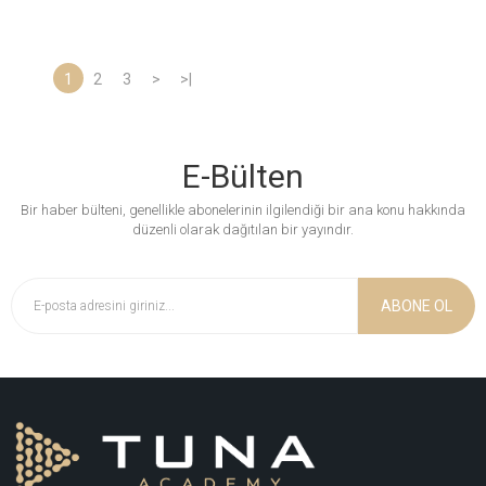
1
2
3
>
>|
E-Bülten
Bir haber bülteni, genellikle abonelerinin ilgilendiği bir ana konu hakkında
düzenli olarak dağıtılan bir yayındır.
ABONE OL