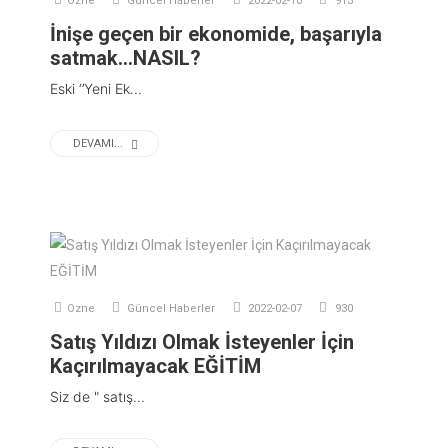
Ozne
Güncel Haberler
2022-02-10
913
İnişe geçen bir ekonomide, başarıyla
satmak…NASIL?
Eski ‘’Yeni Ek...
DEVAMI...
Ozne
Güncel Haberler
2022-02-07
930
Satış Yıldızı Olmak İsteyenler İçin
Kaçırılmayacak EĞİTİM
Siz de " satış...