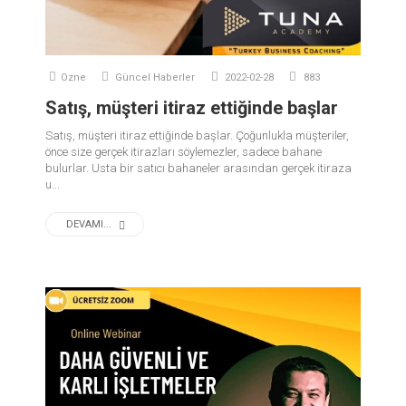
Ozne
Güncel Haberler
2022-02-28
883
Satış, müşteri itiraz ettiğinde başlar
Satış, müşteri itiraz ettiğinde başlar. Çoğunlukla müşteriler,
önce size gerçek itirazları söylemezler, sadece bahane
bulurlar. Usta bir satıcı bahaneler arasından gerçek itiraza
u...
DEVAMI...