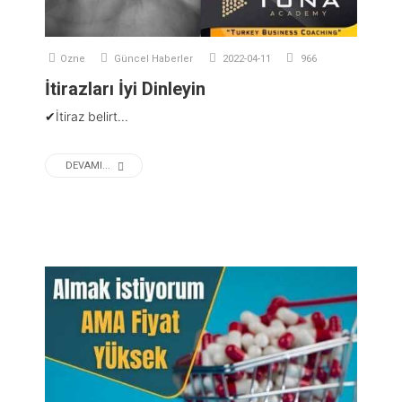
Ozne
Güncel Haberler
2022-04-11
966
İtirazları İyi Dinleyin
✔İtiraz belirt...
DEVAMI...