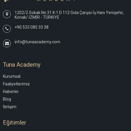
1202/2 Sokak No:31 K:1 D:112 Gıda Çarşısı İş Hanı Yenişehir,
Konak/ İZMİR - TÜRKİYE
+90 533 085 33 38
info@tunaacademy.com
Tuna Academy
Kurumsal
Faaliyetlerimiz
Haberler
Blog
İletişim
Eğitimler