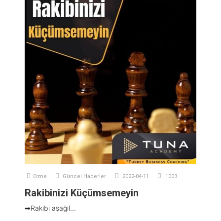
Ozne
Güncel Haberler
2022-04-11
1003
Rakibinizi Küçümsemeyin
➡Rakibi aşağıl...