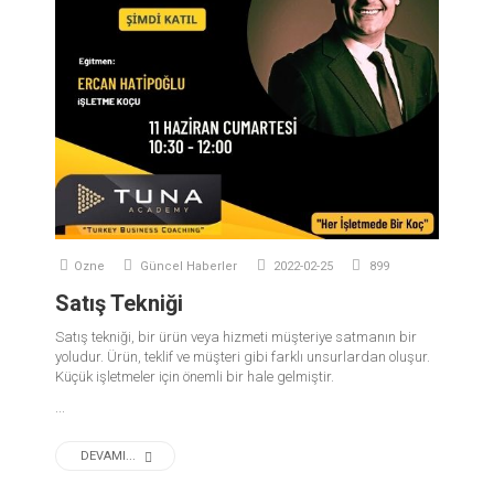
Ozne
Güncel Haberler
2022-02-25
899
Satış Tekniği
Satış tekniği, bir ürün veya hizmeti müşteriye satmanın bir
yoludur. Ürün, teklif ve müşteri gibi farklı unsurlardan oluşur.
Küçük işletmeler için önemli bir hale gelmiştir.
...
DEVAMI...