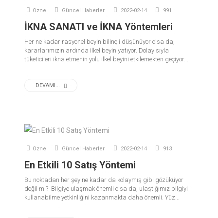
Ozne
Güncel Haberler
2022-02-14
991
İKNA SANATI ve İKNA Yöntemleri
Her ne kadar rasyonel beyin bilinçli düşünüyor olsa da,
kararlarımızın ardında ilkel beyin yatıyor. Dolayısıyla
tüketicileri ikna etmenin yolu ilkel beyini etkilemekten geçiyor....
DEVAMI...
Ozne
Güncel Haberler
2022-02-14
913
En Etkili 10 Satış Yöntemi
Bu noktadan her şey ne kadar da kolaymış gibi gözüküyor
değil mi? Bilgiye ulaşmak önemli olsa da, ulaştığımız bilgiyi
kullanabilme yetkinliğini kazanmakta daha önemli. Yüz...