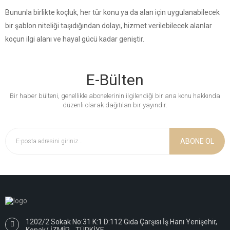
Bununla birlikte koçluk, her tür konu ya da alan için uygulanabilecek
bir şablon niteliği taşıdığından dolayı, hizmet verilebilecek alanlar
koçun ilgi alanı ve hayal gücü kadar geniştir.
E-Bülten
Bir haber bülteni, genellikle abonelerinin ilgilendiği bir ana konu hakkında
düzenli olarak dağıtılan bir yayındır.
ABONE OL
1202/2 Sokak No:31 K:1 D:112 Gıda Çarşısı İş Hanı Yenişehir,
Konak/ İZMİR - TÜRKİYE