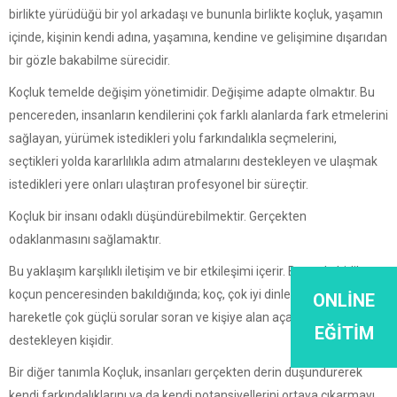
birlikte yürüdüğü bir yol arkadaşı ve bununla birlikte koçluk, yaşamın
içinde, kişinin kendi adına, yaşamına, kendine ve gelişimine dışarıdan
bir gözle bakabilme sürecidir.
Koçluk temelde değişim yönetimidir. Değişime adapte olmaktır. Bu
pencereden, insanların kendilerini çok farklı alanlarda fark etmelerini
sağlayan, yürümek istedikleri yolu farkındalıkla seçmelerini,
seçtikleri yolda kararlılıkla adım atmalarını destekleyen ve ulaşmak
istedikleri yere onları ulaştıran profesyonel bir süreçtir.
Koçluk bir insanı odaklı düşündürebilmektir. Gerçekten
odaklanmasını sağlamaktır.
Bu yaklaşım karşılıklı iletişim ve bir etkileşimi içerir. Bununla birlikte
koçun penceresinden bakıldığında; koç, çok iyi dinleyip oradan
ONLINE
hareketle çok güçlü sorular soran ve kişiye alan açarak onu
EĞITIM
destekleyen kişidir.
Bir diğer tanımla Koçluk, insanları gerçekten derin düşündürerek
kendi farkındalıklarını ya da kendi potansiyellerini ortaya çıkarmayı