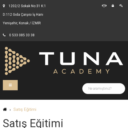
1202/2 Sokak No:31 K:1
D:112 Gıda Çarşısı İş Hanı
Yenişehir, Konak / İZMİR
0 533 085 33 38
Satış Eğitimi
Satış Eğitimi