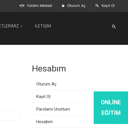
Yardım Merkezi
Oturum Aç
Kayıt Ol
ETLERIMIZ
İLETIŞIM
Hesabım
Oturum Aç
Kayıt Ol
ONLINE
Parolamı Unuttum
EĞITIM
Hesabım