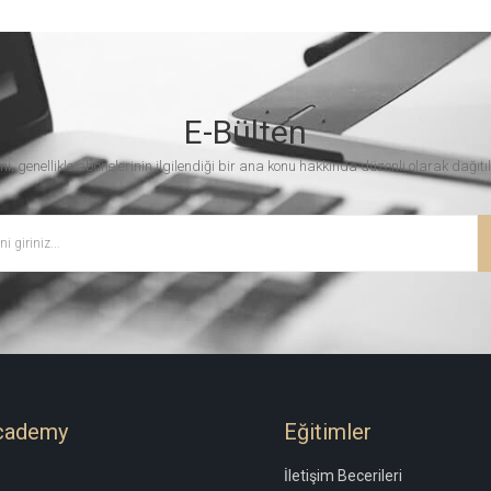
E-Bülten
ni, genellikle abonelerinin ilgilendiği bir ana konu hakkında düzenli olarak dağıtıl
cademy
Eğitimler
İletişim Becerileri