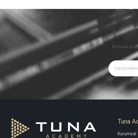
Bir haber bülte
Tuna A
Kurumsal