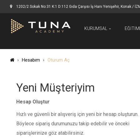
1202/2 Sokak No:31 K:1 D:112 Gıda Çarşısı İş Hanı Yenişehir, Konak / İZ
KURUMSAL
EĞITIM
Hesabım
Oturum Aç
Yeni Müşteriyim
Hesap Oluştur
Hızlı ve güvenli bir alışveriş için yeni bir hesap oluşturun.
Böylece sipariş durumunuzu takip edebilir ve önceki
siparişlerinize göz atabilirsiniz.